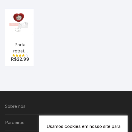
vermelho
Nave
pt c/10
Enterprise
uni
Star Trek
Porta
retrato
coração
R$
22.99
Avaliação
romântico
4.00
de 5
Sobre nós
Parceiros
Usamos cookies em nosso site para