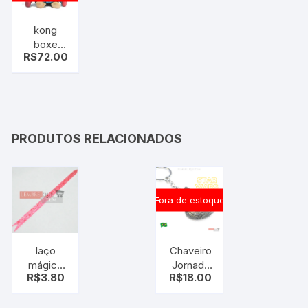
kong
boxe
R$
72.00
urso de
pelúcia
PRODUTOS RELACIONADOS
Fora de estoque
laço
Chaveiro
mágico
Jornada
R$
3.80
R$
18.00
laço fácil
Nas
coração
Estrelas