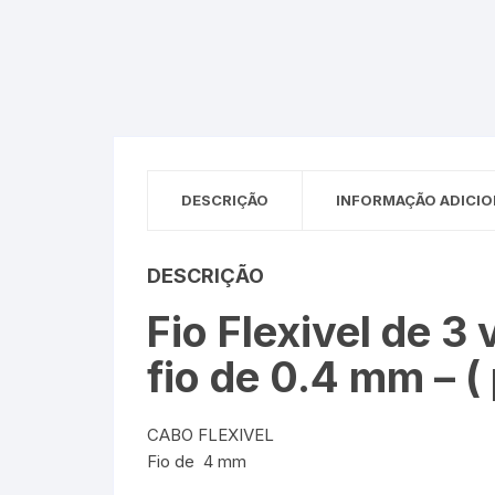
Sex Shop
Brinquedos
Limpeza
Artes e Ofí
Crianças 
Remédio
Segurança
Presentes
SJC
Etiquetas 
chaveiro
DESCRIÇÃO
INFORMAÇÃO ADICIO
DESCRIÇÃO
Fio Flexivel de 3
fio de 0.4 mm – ( 
CABO FLEXIVEL
Fio de 4 mm