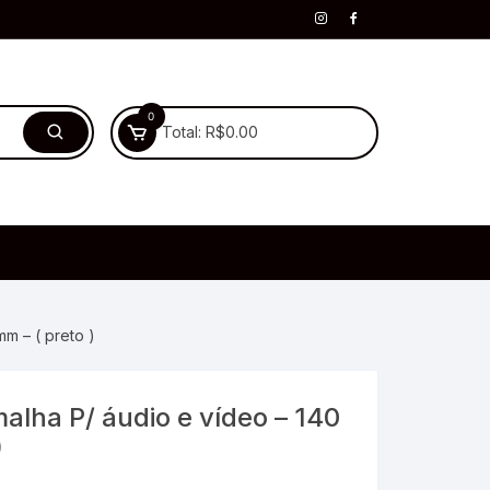
0
Total:
R$
0.00
mm – ( preto )
malha P/ áudio e vídeo – 140
)