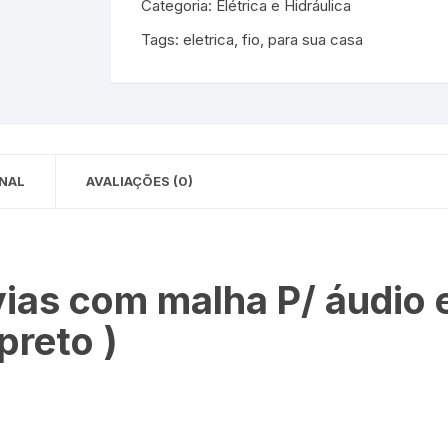
Categoria:
Elétrica e Hidráulica
 para Bebês e
cios
Tags:
eletrica
,
fio
,
para sua casa
Pequenas
 e Embalagens
e Adesivos
NAL
AVALIAÇÕES (0)
 vias com malha P/ áudio 
preto )