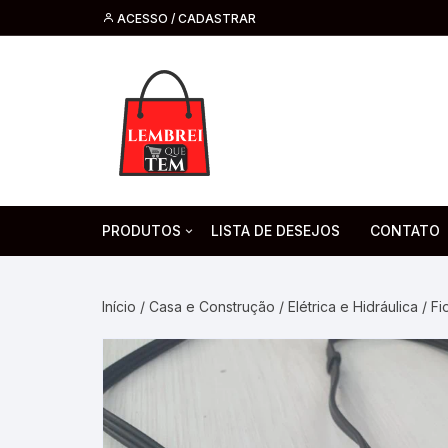
ACESSO / CADASTRAR
PRODUTOS
LISTA DE DESEJOS
CONTATO
Tecnologia
Fone de O
Headsets 
Início
/
Casa e Construção
/
Elétrica e Hidráulica
/ Fi
Moda, Beleza E Perfumaria
bijuteria
Cabos
Artesanato
Saúde
Pilha. Bater
Artigos para festa
moda
Microfone