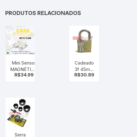
PRODUTOS RELACIONADOS
Mini Sensor
Cadeado
MAGNÉTICO
3f 45mm
R$
34.99
R$
30.89
abertura msa
grande
– p/ alarma
efeito visual
Serra