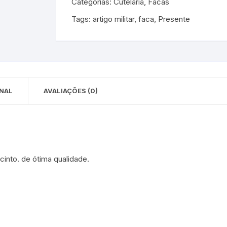
Categorias:
Cutelaria
,
Facas
 para Bebês e
cios
Tags:
artigo militar
,
faca
,
Presente
Pequenas
 e Embalagens
e Adesivos
NAL
AVALIAÇÕES (0)
into. de ótima qualidade.