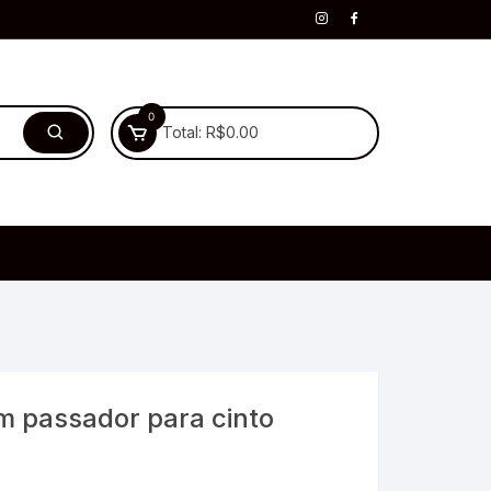
0
Total:
R$
0.00
m passador para cinto