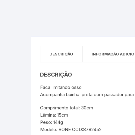
Sex Shop
Brinquedos
Limpeza
Artes e Ofí
Crianças 
Remédio
Segurança
Presentes
SJC
Etiquetas 
chaveiro
DESCRIÇÃO
INFORMAÇÃO ADICIO
DESCRIÇÃO
Faca imitando osso
Acompanha bainha preta com passador para c
Comprimento total: 30cm
Lâmina: 15cm
Peso: 144g
Modelo: BONE COD:8782452