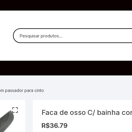
uvido Headphones
e Microfone
om passador para cinto
Faca de osso C/ bainha co
ia
R$
36.79