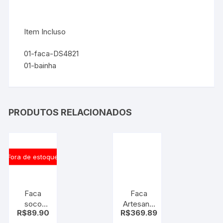
Item Incluso
01-faca-DS4821
01-bainha
PRODUTOS RELACIONADOS
Fora de estoque
Faca
Faca
soco
Artesanal
R$
89.90
R$
369.89
inglês
10