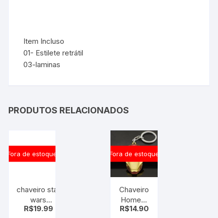
Item Incluso
01- Estilete retrátil
03-laminas
PRODUTOS RELACIONADOS
Fora de estoque
Fora de estoque
chaveiro star
Chaveiro
wars
Homem
R$
19.99
R$
14.90
stormtrooper
de ferro