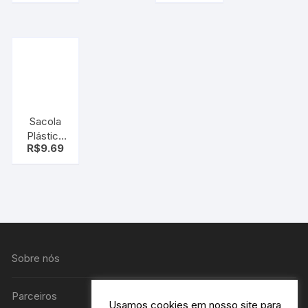
Sacola
Plástica
R$
9.69
Frozen
grande
Sobre nós
Parceiros
Usamos cookies em nosso site para