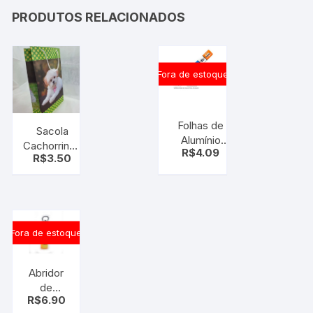
PRODUTOS RELACIONADOS
Fora de estoque
Folhas de
Sacola
Alumínio
Cachorrinho
R$
4.09
Wyda 4
R$
3.50
16cm x
metros +
26cm x 6
RESISTENTE
cm
( papel
alumínio )
Fora de estoque
Abridor
de
R$
6.90
Garrafa