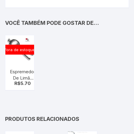
VOCÊ TAMBÉM PODE GOSTAR DE…
Fora de estoque
Espremedor
De Limão
R$
5.70
Manual Em
Alumínio
PRODUTOS RELACIONADOS