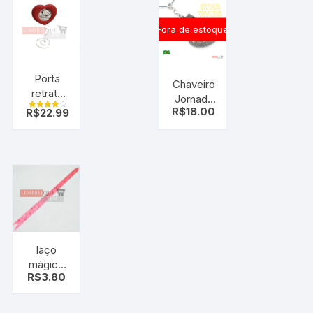
Fora de estoque
Porta
Chaveiro
retrato
Jornada
coração
R$
18.00
R$
22.99
Nas
Avaliação
romântico
4.00
Estrelas
de 5
Nave
Enterprise
Star Trek
laço
mágico
R$
3.80
laço fácil
coração
vermelho