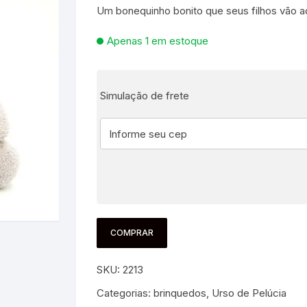
Um bonequinho bonito que seus filhos vão a
es e Fontes
Apenas 1 em estoque
, Utilidades e
s
s
ta – Boneca etc
Simulação de frete
lúcia
 Jogos ao Ar Livre
 para Bebês e
itness
áteis, Ferramentas e
Pequenas
s
e Brinquedo
e Utilidades
Molduras para Fotos e
Decoração de Parede
 coleções
 E FIXAÇÃO
COMPRAR
mas de Brinquedo
essórios para pintura
a festa
SKU:
2213
Categorias:
brinquedos
,
Urso de Pelúcia
 Educacionais
Hidráulica
e Adesivos