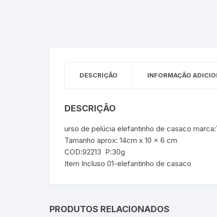
Sex Shop
Brinquedos
Limpeza
Artes e Ofí
Crianças 
Remédio
Segurança
Presentes
SJC
Etiquetas 
DESCRIÇÃO
INFORMAÇÃO ADICIO
chaveiro
DESCRIÇÃO
urso de pelúcia elefantinho de casaco marca
Tamanho aprox: 14cm x 10 x 6 cm
COD:92213 P:30g
Item Incluso 01-elefantinho de casaco
PRODUTOS RELACIONADOS