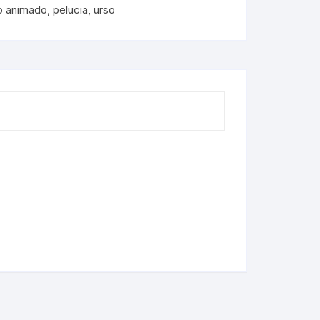
o animado
,
pelucia
,
urso