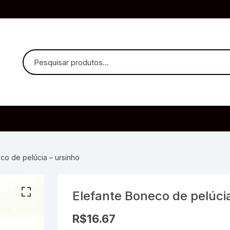
uvido Headphones
e Microfone
co de pelúcia – ursinho
Elefante Boneco de pelúcia
ia
R$
16.67