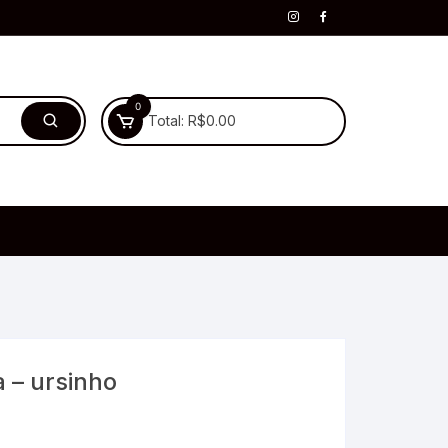
0
Total:
R$
0.00
 – ursinho