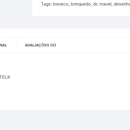
Tags:
boneco
,
brinquedo
,
dc mavel
,
desenh
 para Bebês e
cios
Pequenas
 e Embalagens
e Adesivos
NAL
AVALIAÇÕES (0)
:TELK