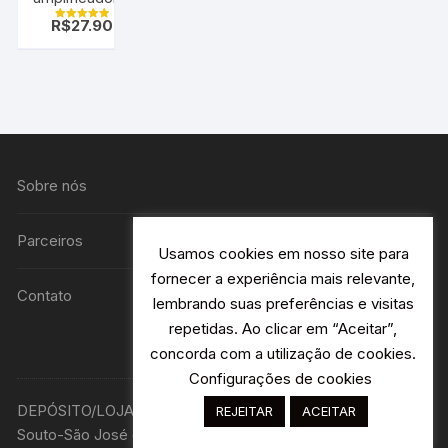
Antena
R$
27.90
Avaliação
passivo para
5.00
de 5
celular
veicular
Sobre nós
Parceiros
Usamos cookies em nosso site para
fornecer a experiência mais relevante,
Contato
lembrando suas preferências e visitas
repetidas. Ao clicar em “Aceitar”,
concorda com a utilização de cookies.
Configurações de cookies
DEPÓSITO/LOJA R. Avião Bandeirantes 115 H2- Jardim
REJEITAR
ACEITAR
Souto-São José dos Campos - SP Designer: