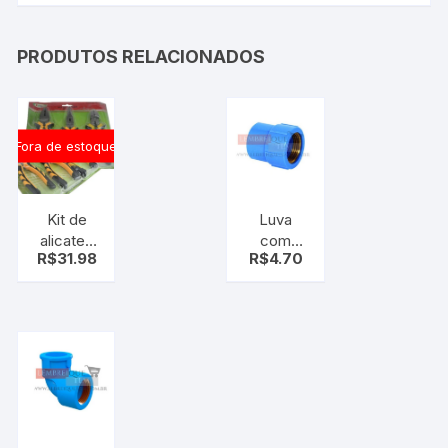
PRODUTOS RELACIONADOS
Fora de estoque
Kit de
Luva
alicates
com
R$
31.98
R$
4.70
3pçs –
Bucha
Alicate
Azul PVC
Universal,
3/4
Bico e
Corte