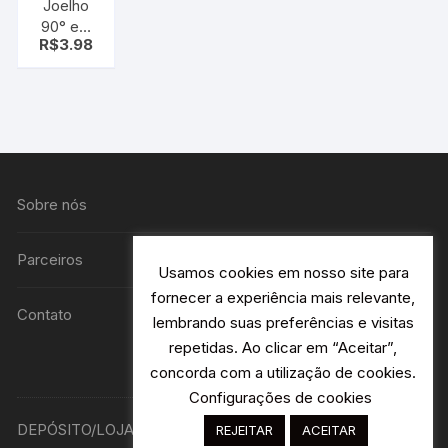
Joelho
90° em
R$
3.98
Pvc
Soldável
com
Bucha de
Latão
25mmx
3/4″ Azul
Krona
Sobre nós
Parceiros
Usamos cookies em nosso site para
fornecer a experiência mais relevante,
Contato
lembrando suas preferências e visitas
repetidas. Ao clicar em “Aceitar”,
concorda com a utilização de cookies.
Configurações de cookies
DEPÓSITO/LOJA R. Avião Bandeirantes 115 H2- Jardim
REJEITAR
ACEITAR