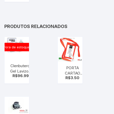
HP6421/31
Bivolt
PRODUTOS RELACIONADOS
Fora de estoque
Clenbuterol
PORTA
Gel Lavizoo
CARTAO
R$
96.99
500 Ml
R$
3.50
PLAST
Original NOVA
C/ALCA
EMBALAGEM
REMOVIVEL
vermelho