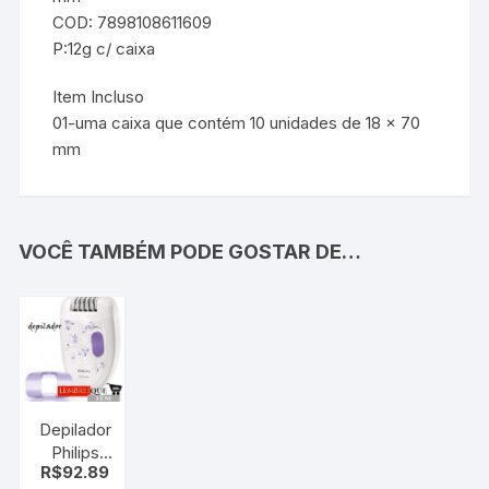
COD: 7898108611609
P:12g c/ caixa
Item Incluso
01-uma caixa que contém 10 unidades de 18 x 70
mm
VOCÊ TAMBÉM PODE GOSTAR DE…
Depilador
Philips
R$
92.89
Satinelle