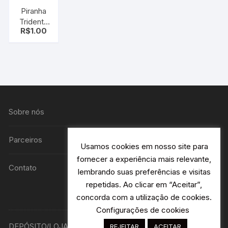
Piranha
Tridente
R$
1.00
médio
preto
Sobre nós
Parceiros
Usamos cookies em nosso site para
fornecer a experiência mais relevante,
Contato
lembrando suas preferências e visitas
repetidas. Ao clicar em “Aceitar”,
concorda com a utilização de cookies.
Configurações de cookies
DEPÓSITO/LOJA R. Avião Bandeirantes 115 H2- Jardim
REJEITAR
ACEITAR