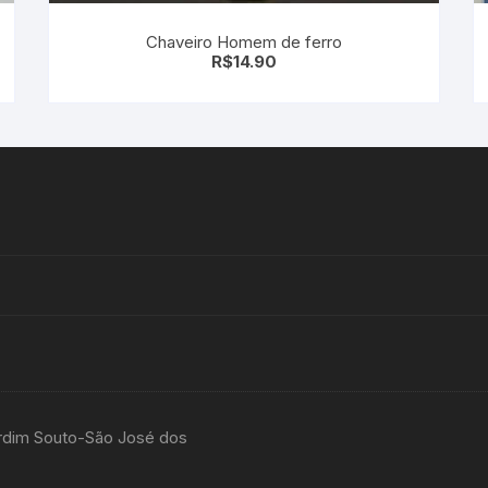
Chaveiro Homem de ferro
R$
14.90
rdim Souto-São José dos