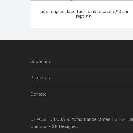
laço mágico, laço fácil, pink rosa pt c/10 uni
R$
2.99
Sobre nós
Parceiros
Contato
DEPÓSITO/LOJA R. Avião Bandeirantes 115 H2- Ja
Campos - SP Designer: