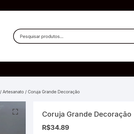
uvido Headphones
e Microfone
/
Artesanato
/ Coruja Grande Decoração
Coruja Grande Decoração
ia
R$
34.89