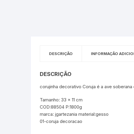
Sex Shop
Brinquedos
Limpeza
Artes e Ofí
Crianças 
Remédio
Segurança
Presentes
SJC
Etiquetas 
chaveiro
DESCRIÇÃO
INFORMAÇÃO ADICIO
DESCRIÇÃO
corujinha decorativo Coruja é a ave soberana d
Tamanho: 33 x 11 cm
COD:88504 P:1800g
marca: jgartezania material:gesso
01-coruja decoracao