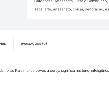
Categorias:
Artesanato
,
Casa e Construção
,
 para Bebês e
cios
Tags:
arte
,
artesanato
,
coruja
,
decoracao
,
es
Pequenas
 e Embalagens
e Adesivos
NAL
AVALIAÇÕES (0)
a noite. Para muitos povos a coruja significa mistério, inteligên