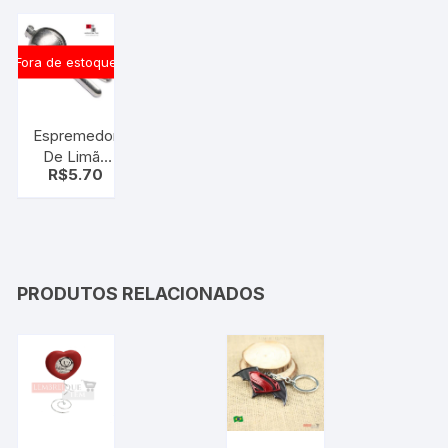
Fora de estoque
Espremedor
De Limão
R$
5.70
Manual Em
Alumínio
PRODUTOS RELACIONADOS