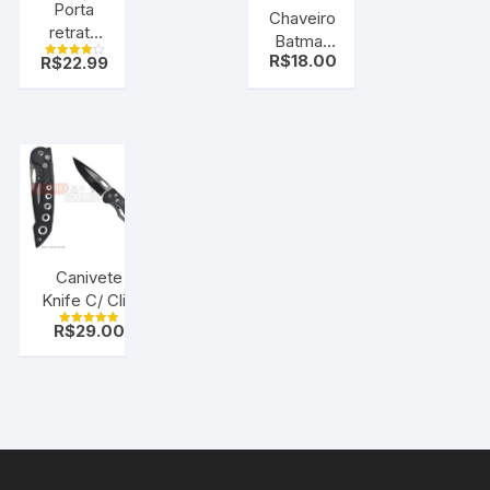
Porta
Chaveiro
retrato
Batman
coração
R$
18.00
R$
22.99
vs
Avaliação
romântico
4.00
Superman
de 5
Canivete
Knife C/ Clip
sobrevivencia
R$
29.00
Avaliação
( Automático)
5.00
de 5