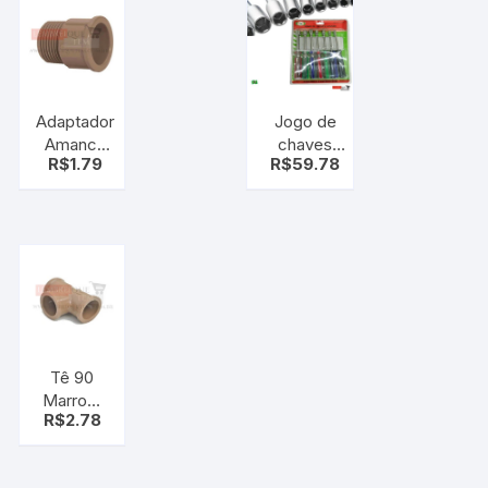
Adaptador
Jogo de
Amanco
chaves
R$
1.79
R$
59.78
Soldável –
canhão 7
25 x 3/4
pçs – kit
mm
ferramenta
chave
canhao
Tê 90
Marrom
R$
2.78
PVC
25mm ou
3/4 – T