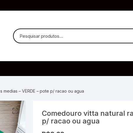
uvido Headphones
e Microfone
as medias – VERDE – pote p/ racao ou agua
Comedouro vitta natural r
ia
p/ racao ou agua