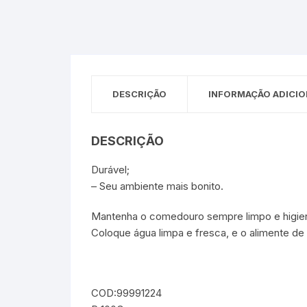
Sex Shop
Brinquedos
Limpeza
Artes e Ofí
Crianças 
Remédio
Segurança
Presentes
SJC
Etiquetas 
DESCRIÇÃO
INFORMAÇÃO ADICIO
chaveiro
DESCRIÇÃO
Durável;
– Seu ambiente mais bonito.
Mantenha o comedouro sempre limpo e higien
Coloque água limpa e fresca, e o alimente d
COD:99991224