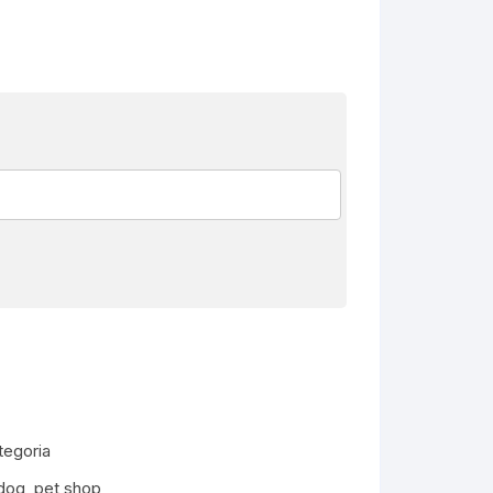
egoria
dog
,
pet shop