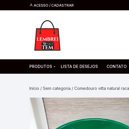
ACESSO / CADASTRAR
PRODUTOS
LISTA DE DESEJOS
CONTATO
Tecnologia
Fone de O
Headsets 
Início
/
Sem categoria
/ Comedouro vitta natural rac
Moda, Beleza E Perfumaria
bijuteria
Cabos
Artesanato
Saúde
Pilha. Bater
Artigos para festa
moda
Microfone