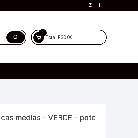
0
Total:
R$
0.00
acas medias – VERDE – pote