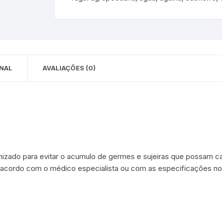
 para Bebês e
cios
Pequenas
 e Embalagens
e Adesivos
NAL
AVALIAÇÕES (0)
izado para evitar o acumulo de germes e sujeiras que possam ca
e acordo com o médico especialista ou com as especificações no