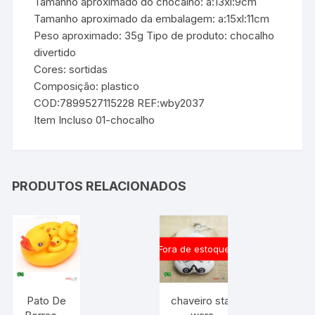
Tamanho aproximado do chocalho: a:13xl:9cm
Tamanho aproximado da embalagem: a:15xl:11cm
Peso aproximado: 35g Tipo de produto: chocalho
divertido
Cores: sortidas
Composição: plastico
COD:7899527115228 REF:wby2037
Item Incluso 01-chocalho
PRODUTOS RELACIONADOS
Fora de estoque
Pato De
chaveiro star