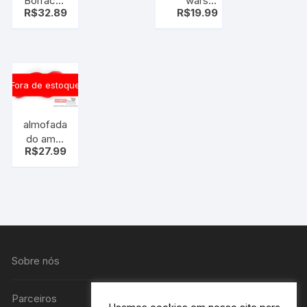
Borracha
wars
R$
32.89
R$
19.99
Para
stormtrooper
Banheira
Kit Com
3 patinho
emitem
Fora de estoque
som
almofada
do amor
R$
27.99
Coração
de
Pelúcia
grande –
com
Mãos
Sobre nós
Parceiros