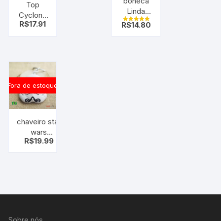
boneca
Top
Linda
Cyclone
sereia
R$
17.91
R$
14.80
Beyblade
Avaliação
5.00
peões
de 5
Fora de estoque
chaveiro star
wars
R$
19.99
stormtrooper
Sobre nós