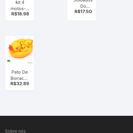
kit 4
Do
motos- –
R$
17.50
Exército
R$
18.98
moto de
kit
fricção –
soldados
brinquedo
com
acessórios
com 65
unidades
Pato De
Borracha
R$
32.89
Para
Banheira
Kit Com
3 patinho
emitem
som
Sobre nós