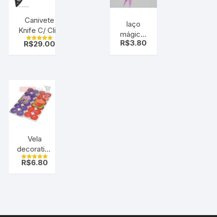
Canivete
laço
Knife C/ Clip
mágico,
sobrevivencia
R$
3.80
R$
29.00
laço fácil,
Avaliação
( Automático)
5.00
pink
de 5
coração
pt c/10
uni
Vela
decorativa
e
R$
6.80
Avaliação
aromáticas
5.00
de 5
tipo
Rechaud