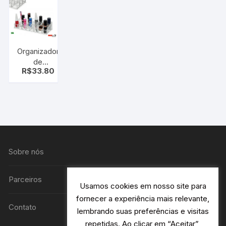
Organizador
de
R$
33.80
Cosméticos
Ricca 24
Divisórias –
porta
esmalte,
baton
Sobre nós
Parceiros
Usamos cookies em nosso site para
fornecer a experiência mais relevante,
Contato
lembrando suas preferências e visitas
repetidas. Ao clicar em “Aceitar”,