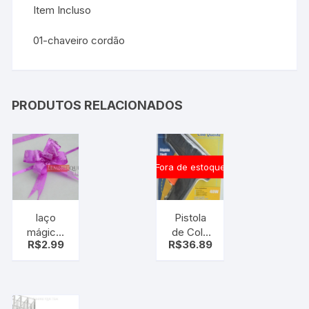
Item Incluso
01-chaveiro cordão
PRODUTOS RELACIONADOS
Fora de estoque
laço
Pistola
mágico,
de Cola
R$
2.99
R$
36.89
laço fácil,
Quente
pink rosa
Bivot
pt c/10
40w
uni