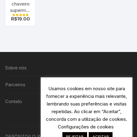
chaveiro
superman
cromado
R$
19.00
Avaliação
5.00
de 5
Sobre nós
Parceiros
Usamos cookies em nosso site para
fornecer a experiência mais relevante,
Contato
lembrando suas preferências e visitas
repetidas. Ao clicar em “Aceitar”,
concorda com a utilização de cookies.
Configurações de cookies
DEPÓSITO/LOJA R. Avião Bandeirantes 115 H2- Jardim
REJEITAR
ACEITAR