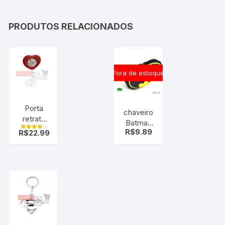
PRODUTOS RELACIONADOS
Fora de estoque
Porta
chaveiro
retrato
Batman
coração
R$
9.89
R$
22.99
pelúcia
Avaliação
romântico
4.00
de 5