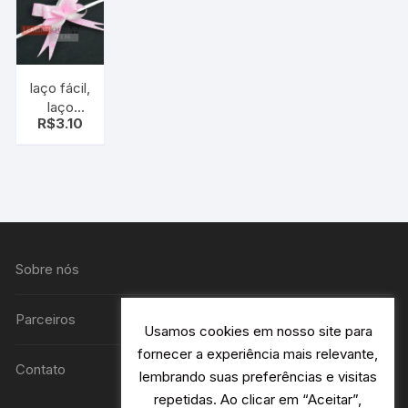
laço fácil,
laço
R$
3.10
mágico,
rosa
coração
pt c/10
uni
Sobre nós
Parceiros
Usamos cookies em nosso site para
fornecer a experiência mais relevante,
Contato
lembrando suas preferências e visitas
repetidas. Ao clicar em “Aceitar”,