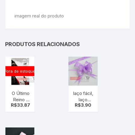
imagem real do produto
PRODUTOS RELACIONADOS
Fora de estoque
O Último
laço fácil,
Reino –
laço
R$
33.87
R$
3.90
Série
mágico,
Crônicas
roxo
Saxônicas
coração
– Livro 1
pt c/10
uni