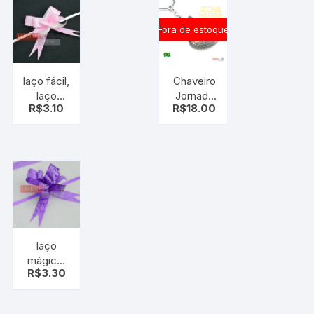
Fora de estoque
laço fácil,
Chaveiro
laço
Jornada
R$
3.10
R$
18.00
mágico,
Nas
rosa
Estrelas
coração
Nave
pt c/10
Enterprise
uni
Star Trek
laço
mágico,
R$
3.30
laço fácil,
roxo rosa
pt c/10