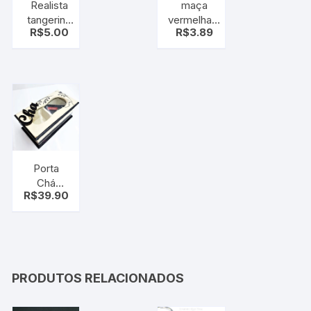
Realista
maça
tangerina
vermelha –
R$
5.00
R$
3.89
artificial
Importada
fruta-
artificial
laranja
alimentos
falso
decoração
exibição
de festa.
alimentos
decoração
de festa
Porta
Chá
R$
39.90
Sachês
Mdf –
Caixa
Porta
Chá
PRODUTOS RELACIONADOS