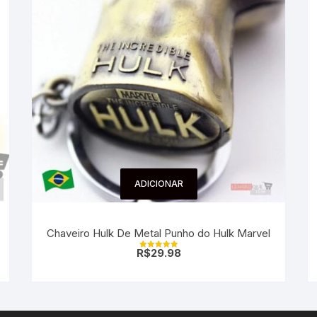
ADICIONAR
Chaveiro Hulk De Metal Punho do Hulk Marvel
R$
29.98
Avaliação
5.00
de 5