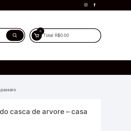
0
Total:
R$
0.00
 passaro
ado casca de arvore – casa