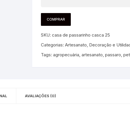
 para Bebês e
cios
Pequenas
COMPRAR
 e Embalagens
SKU:
casa de passarinho casca 25
e Adesivos
Categorias:
Artesanato
,
Decoração e Utilida
Tags:
agropecuária
,
artesanato
,
passaro
,
pet
NAL
AVALIAÇÕES (0)