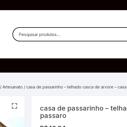
uvido Headphones
e Microfone
/
Artesanato
/ casa de passarinho – telhado casca de arvore – casa
casa de passarinho – telh
ia
passaro