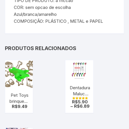
TIPO DE PRODUTO: a friccao
COR: sem opcao de escolha
Azul/branca/amarelho
COMPOSIÇÃO: PLÁSTICO , METAL e PAPEL
PRODUTOS RELACIONADOS
Dentadura
Maluca
Pet Toys
Boca
brinquedo
R$
5.90
Avaliação
Loca
–
R$
6.89
R$
9.49
5.00
para seu
de 5
Brinquedo
cão
Porco (C/
som)