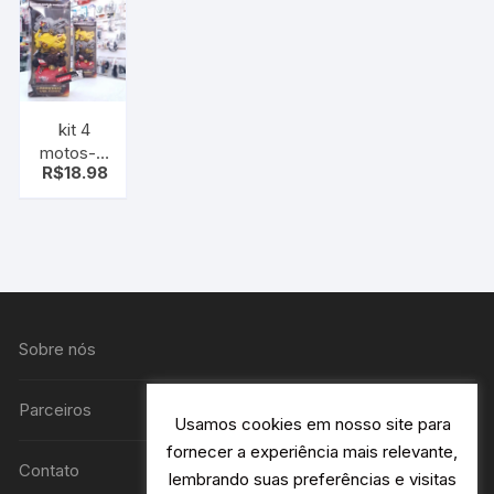
kit 4
motos- –
R$
18.98
moto de
fricção –
brinquedo
Sobre nós
Parceiros
Usamos cookies em nosso site para
fornecer a experiência mais relevante,
Contato
lembrando suas preferências e visitas