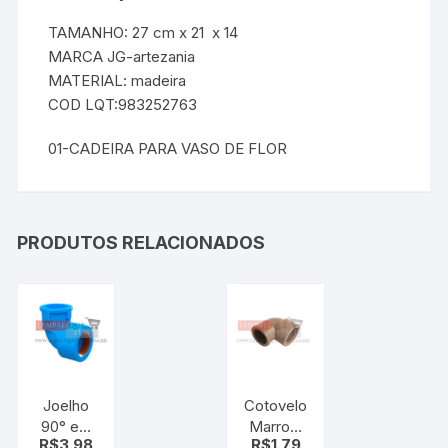
TAMANHO: 27 cm x 21 x 14
MARCA JG-artezania
MATERIAL: madeira
COD LQT:983252763
01-CADEIRA PARA VASO DE FLOR
PRODUTOS RELACIONADOS
Joelho
Cotovelo
90° em
Marrom
R$
3.98
R$
1.79
Pvc
3/4 com