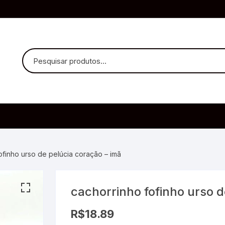
uvido Headphones
e Microfone
ofinho urso de pelúcia coração – imã
cachorrinho fofinho urso d
ia
R$
18.89