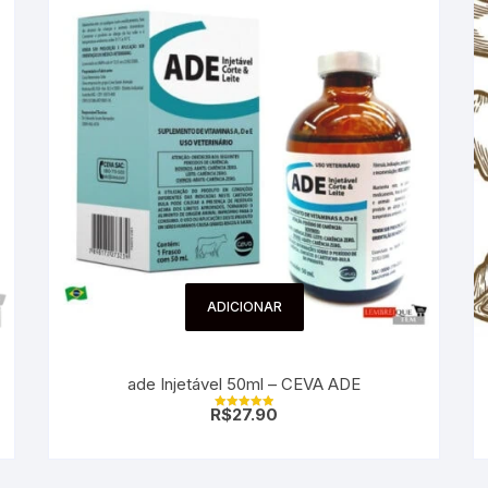
ADICIONAR
ade Injetável 50ml – CEVA ADE
R$
27.90
Avaliação
5.00
de 5