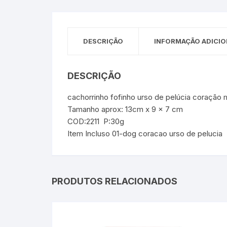
Sex Shop
Brinquedos
Limpeza
Artes e Ofí
Crianças 
Remédio
Segurança
Presentes
DESCRIÇÃO
INFORMAÇÃO ADICIO
SJC
Etiquetas 
DESCRIÇÃO
chaveiro
cachorrinho fofinho urso de pelúcia coração 
Tamanho aprox: 13cm x 9 x 7 cm
COD:2211 P:30g
Item Incluso 01-dog coracao urso de pelucia
PRODUTOS RELACIONADOS