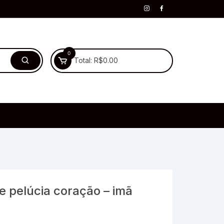
0
Total:
R$
0.00
e pelúcia coração – imã