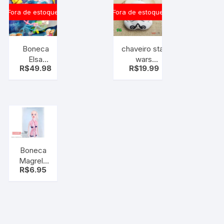
Fora de estoque
Fora de estoque
Boneca
chaveiro star
Elsa
wars
R$
49.98
R$
19.99
Frozen –
stormtrooper
Canta
Musica
com
acessórios
e Olaf
Boneca
Magrela
R$
6.95
JR.TOYS