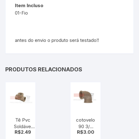
Item Incluso
01-Fio
antes do envio o produto será testado!!
PRODUTOS RELACIONADOS
Tê Pvc
cotovelo
Soldável
90 3/4
R$
2.49
R$
3.00
com Rosca
Marrom