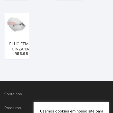
25mmx3/4″
Krona
Marrom
Krona
PLUG FÊMEA
CINZA 10A
R$
3.95
250V 2 PINOS
TRAMONTINA
Sobre nós
Parceiros
Usamos cookies em nosso site para