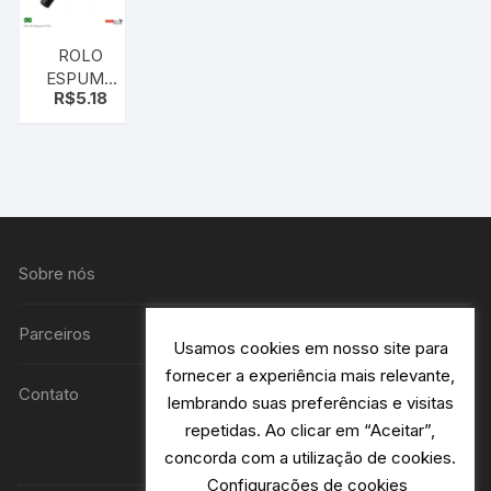
ROLO
ESPUMA
R$
5.18
9CM
POLIESTER
1009
Sobre nós
Parceiros
Usamos cookies em nosso site para
fornecer a experiência mais relevante,
Contato
lembrando suas preferências e visitas
repetidas. Ao clicar em “Aceitar”,
concorda com a utilização de cookies.
Configurações de cookies