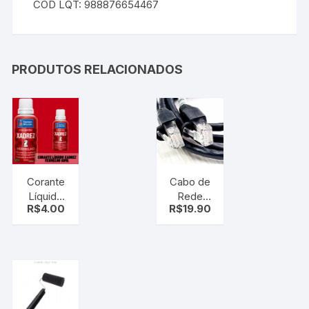
COD LQT: 988876654467
PRODUTOS RELACIONADOS
Corante
Cabo de
Líquido
Rede
R$
4.00
R$
19.90
Xadrez
1.80 m
50ml
vermelho
– P/
tintas