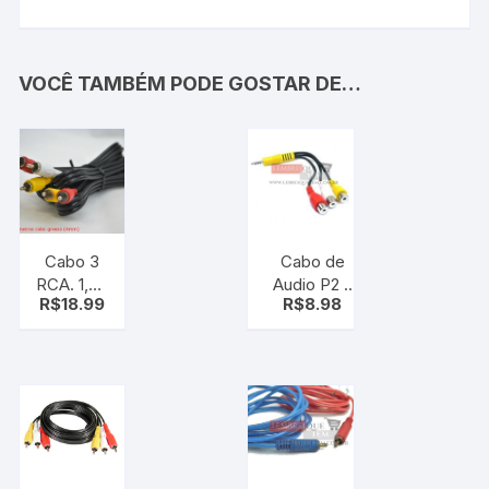
VOCÊ TAMBÉM PODE GOSTAR DE…
Cabo 3
Cabo de
RCA. 1,70
Audio P2 x
R$
18.99
R$
8.98
Metros
RCA para
4mm
Diversos
aparelhos,
video
componente
(rca fêmea)