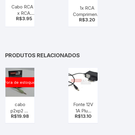
Cabo RCA 3
1x RCA
x RCA.
Comprimento
R$
3.95
Comprimento
R$
3.20
3 Metros
1,5 Metros
PRODUTOS RELACIONADOS
Fora de estoque
cabo
Fonte 12V
p2xp2 C/
1A Plug
R$
19.98
R$
13.10
anti-
P4
ruido
1,50m