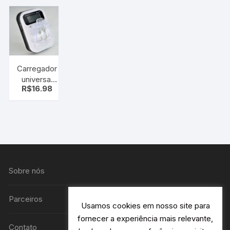
Carregador
universal
R$
16.98
para
baterias e
Celulares
Sobre nós
Parceiros
Usamos cookies em nosso site para
fornecer a experiência mais relevante,
Contato