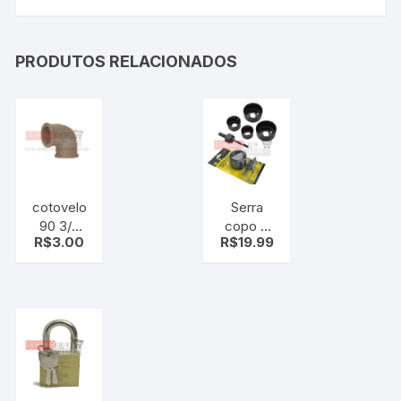
PRODUTOS RELACIONADOS
cotovelo
Serra
90 3/4
copo 5
R$
3.00
R$
19.99
Marrom
pcs
Krona