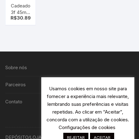
Cadeado
3f 45mm
R$
30.89
grande
Sobre nós
Parceiros
Usamos cookies em nosso site para
fornecer a experiência mais relevante,
Contato
lembrando suas preferências e visitas
repetidas. Ao clicar em “Aceitar”,
concorda com a utilização de cookies.
Configurações de cookies
DEPÓSITO/LOJA R. Avião Bandeirantes 115 H2- Jardim
REJEITAR
ACEITAR