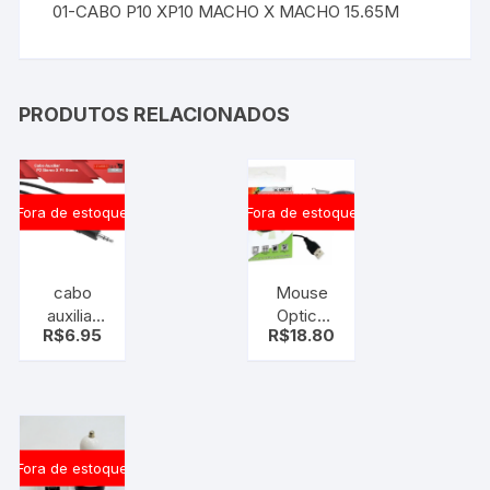
01-CABO P10 XP10 MACHO X MACHO 15.65M
PRODUTOS RELACIONADOS
Fora de estoque
Fora de estoque
cabo
Mouse
auxiliar
Optico
R$
6.95
R$
18.80
p2
com led
Stereo x
vermelho
p1 stereo
XC-MS-
2.5mm x
11F
3.5mm
p2xp1
Fora de estoque