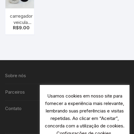
carregador
veicular
R$
9.00
C/2 saida
Tomada
Usb para
seu carro.
Sobre nós
Parceiros
Usamos cookies em nosso site para
fornecer a experiência mais relevante,
Contato
lembrando suas preferências e visitas
repetidas. Ao clicar em “Aceitar”,
concorda com a utilização de cookies.
Configurações de cookies