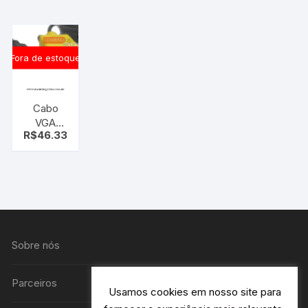
aparelhos,
fêmea 1
video
metro –
componente
Cabo
(rca fêmea)
grosso -
Fora de estoque
UBS A
PRIMEIRA
LINHA
Cabo
VGA
R$
46.33
femea
para S
VIDEO
macho 15
metros
Sobre nós
Parceiros
Usamos cookies em nosso site para