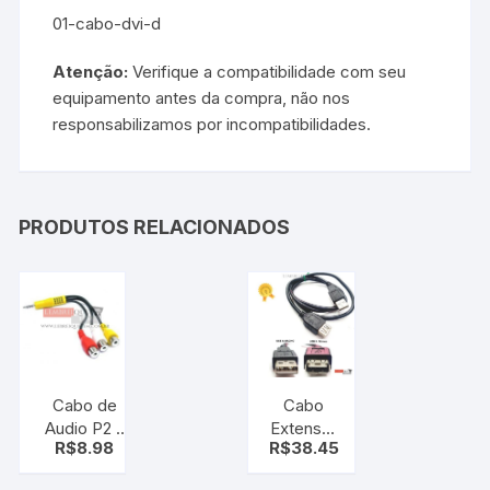
01-cabo-dvi-d
Atenção:
Verifique a compatibilidade com seu
equipamento antes da compra, não nos
responsabilizamos por incompatibilidades.
PRODUTOS RELACIONADOS
Cabo de
Cabo
Audio P2 x
Extensor
R$
8.98
R$
38.45
RCA para
usb 2.0
Diversos
macho X