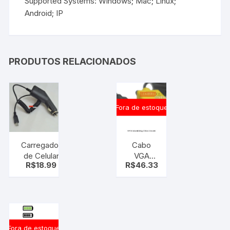
Supported Systems: Windows; Mac; Linux;
Android; IP
PRODUTOS RELACIONADOS
Fora de estoque
Carregador
Cabo
de Celular
VGA
R$
18.99
R$
46.33
Veicular, C/
femea
cabo micro
para S
usb v8
VIDEO
encaracolado
macho 15
metros
Fora de estoque