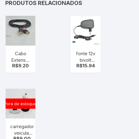
PRODUTOS RELACIONADOS
Cabo
fonte 12v
Extensor
bivolt
R$
9.20
R$
15.94
Usb
plug P4
Macho X
Fêmea 1
metro
Fora de estoque
carregador
veicular
R$
9.00