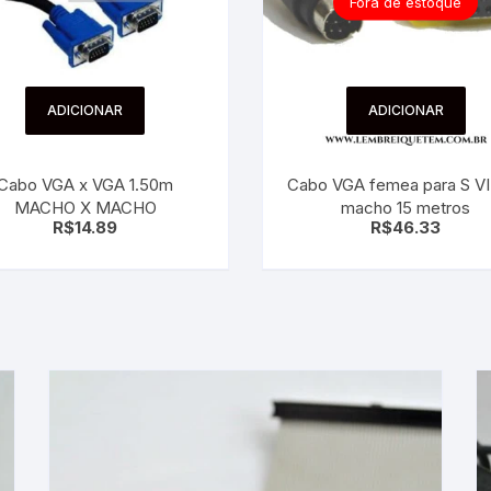
Fora de estoque
ADICIONAR
ADICIONAR
Cabo VGA x VGA 1.50m
Cabo VGA femea para S V
MACHO X MACHO
macho 15 metros
R$
14.89
R$
46.33