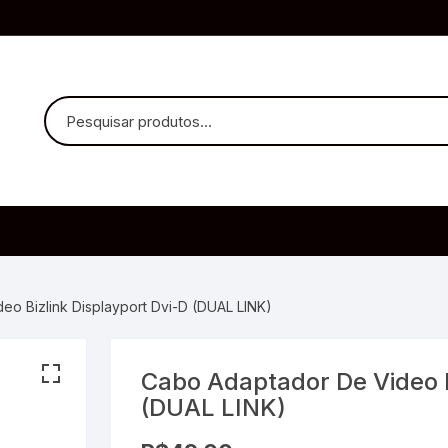
uvido Headphones
e Microfone
o Bizlink Displayport Dvi-D (DUAL LINK)
Cabo Adaptador De Video B
ia
(DUAL LINK)