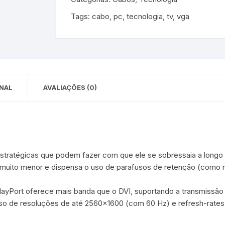
 para Bebês e
cios
Tags:
cabo
,
pc
,
tecnologia
,
tv
,
vga
Pequenas
 e Embalagens
e Adesivos
NAL
AVALIAÇÕES (0)
stratégicas que podem fazer com que ele se sobressaia a longo 
 é muito menor e dispensa o uso de parafusos de retenção (como
yPort oferece mais banda que o DVI, suportando a transmissão de 
uso de resoluções de até 2560×1600 (com 60 Hz) e refresh-rates 