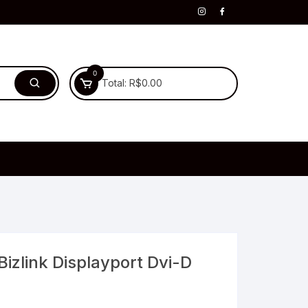
0
Total:
R$
0.00
izlink Displayport Dvi-D