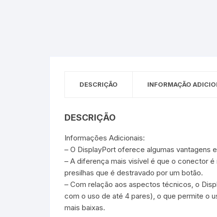
Sex Shop
Brinquedos
Limpeza
Artes e Ofí
Crianças 
Remédio
Segurança
Presentes
SJC
Etiquetas 
chaveiro
DESCRIÇÃO
INFORMAÇÃO ADICIO
DESCRIÇÃO
Informações Adicionais:
– O DisplayPort oferece algumas vantagens e
– A diferença mais visível é que o conector
presilhas que é destravado por um botão.
– Com relação aos aspectos técnicos, o Displa
com o uso de até 4 pares), o que permite o 
mais baixas.