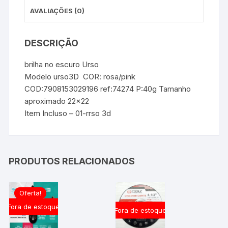
AVALIAÇÕES (0)
DESCRIÇÃO
brilha no escuro Urso
Modelo urso3D COR: rosa/pink
COD:7908153029196 ref:74274 P:40g Tamanho
aproximado 22×22
Item Incluso – 01-rrso 3d
PRODUTOS RELACIONADOS
Oferta!
Fora de estoque
Fora de estoque