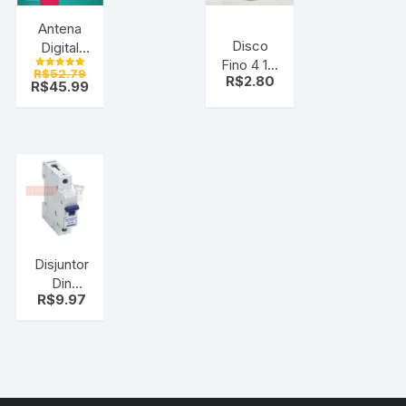
Antena
Disco
Digital
Fino 4 1/2
Híbrida
R$
52.79
Avaliação
R$
2.80
X 1 Aco
Portátil –
R$
45.99
5.00
de 5
Inox –
360°
Strong –
Flex
5,0m –
C/ Imã
Disjuntor
Din
R$
9.97
Unipolar B
32
Lorenzetti