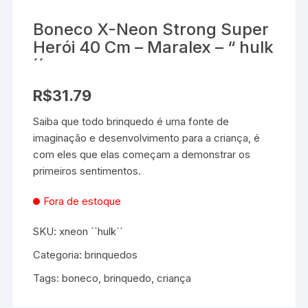
Boneco X-Neon Strong Super
Herói 40 Cm – Maralex – “ hulk
´´
R$
31.79
Saiba que todo brinquedo é uma fonte de
imaginação e desenvolvimento para a criança, é
com eles que elas começam a demonstrar os
primeiros sentimentos.
Fora de estoque
SKU:
xneon ``hulk´´
Categoria:
brinquedos
Tags:
boneco
,
brinquedo
,
criança