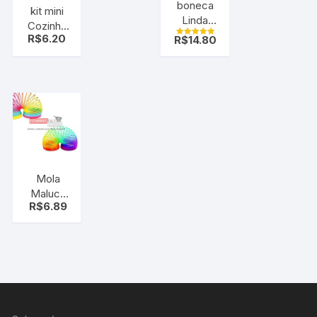
boneca
kit mini
Linda
Cozinha
sereia
R$
6.20
R$
14.80
Infantil
Avaliação
5.00
de 5
Mola
Maluca
R$
6.89
Arco Íris
Brinquedo