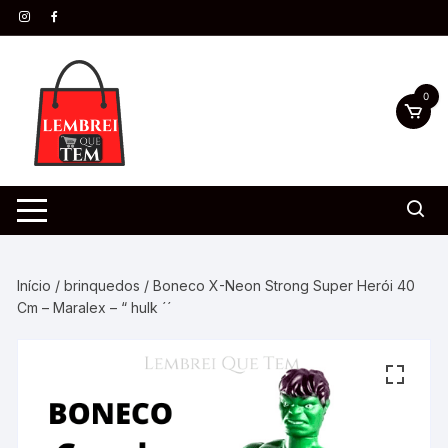
0
Início
/
brinquedos
/ Boneco X-Neon Strong Super Herói 40
Cm – Maralex – “ hulk ´´