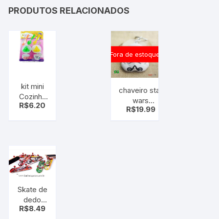
PRODUTOS RELACIONADOS
Fora de estoque
kit mini
chaveiro star
Cozinha
wars
R$
6.20
Infantil
R$
19.99
stormtrooper
Skate de
dedo
R$
8.49
com 2