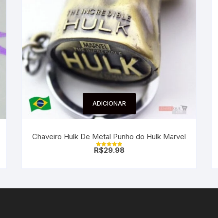
ADICIONAR
Chaveiro Hulk De Metal Punho do Hulk Marvel
R$
29.98
Avaliação
5.00
de 5