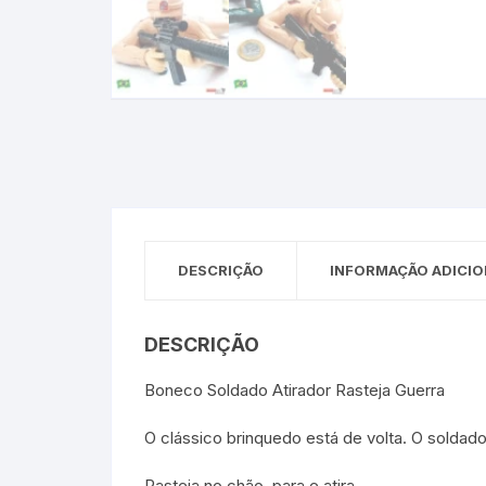
Sex Shop
Brinquedos
Limpeza
Artes e Ofí
Crianças 
Remédio
Segurança
Presentes
SJC
Etiquetas 
chaveiro
DESCRIÇÃO
INFORMAÇÃO ADICIO
DESCRIÇÃO
Boneco Soldado Atirador Rasteja Guerra
O clássico brinquedo está de volta. O soldad
Rasteja no chão, para e atira.