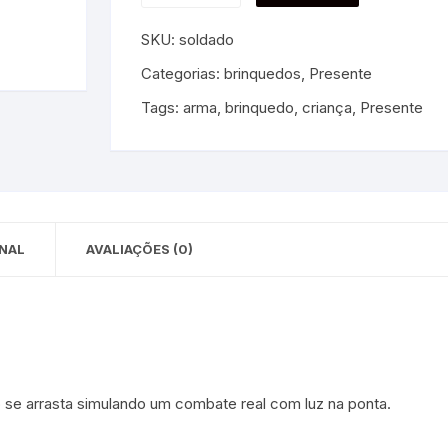
 para Bebês e
cios
SKU:
soldado
Pequenas
Categorias:
brinquedos
,
Presente
 e Embalagens
Tags:
arma
,
brinquedo
,
criança
,
Presente
e Adesivos
NAL
AVALIAÇÕES (0)
o se arrasta simulando um combate real com luz na ponta.