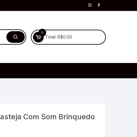
0
Total:
R$
0.00
Rasteja Com Som Brinquedo