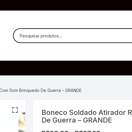
uvido Headphones
e Microfone
a Com Som Brinquedo De Guerra – GRANDE
Boneco Soldado Atirador 
ia
De Guerra – GRANDE