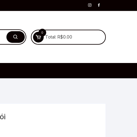
0
Total:
R$
0.00
ói