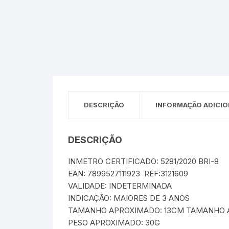
Sex Shop
Brinquedos
Limpeza
Artes e Ofí
Crianças 
Remédio
Segurança
Presentes
SJC
Etiquetas 
chaveiro
DESCRIÇÃO
INFORMAÇÃO ADICIO
DESCRIÇÃO
INMETRO CERTIFICADO: 5281/2020 BRI-8
EAN: 7899527111923 REF:3121609
VALIDADE: INDETERMINADA
INDICAÇÃO: MAIORES DE 3 ANOS
TAMANHO APROXIMADO: 13CM TAMANHO A
PESO APROXIMADO: 30G