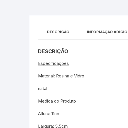
Sex Shop
Brinquedos
Limpeza
Artes e Ofí
Crianças 
Remédio
Segurança
Presentes
DESCRIÇÃO
INFORMAÇÃO ADICIO
SJC
Etiquetas 
chaveiro
DESCRIÇÃO
Especificações
Material: Resina e Vidro
natal
Medida do Produto
Altura: 11cm
Largura: 5,5cm