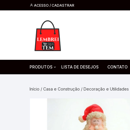
ACESSO / CADASTRAR
PRODUTOS
LISTA DE DESEJOS
CONTATO
Tecnologia
Fone de O
Headsets 
Início
/
Casa e Construção
/
Decoração e Utilidades
Moda, Beleza E Perfumaria
bijuteria
Cabos
Artesanato
Saúde
Pilha. Bater
Artigos para festa
moda
Microfone