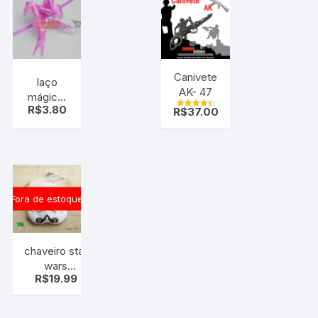
Canivete
laço
AK- 47
mágico,
R$
3.80
R$
37.00
laço fácil,
Avaliação
4.50
pink
de 5
coração
pt c/10
uni
Fora de estoque
chaveiro star
wars
R$
19.99
stormtrooper