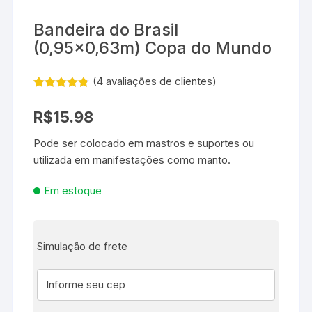
Bandeira do Brasil
(0,95×0,63m) Copa do Mundo
(
4
avaliações de clientes)
Avaliado
4
como
4.75
R$
15.98
de 5, com
baseado
em
Pode ser colocado em mastros e suportes ou
avaliações
utilizada em manifestações como manto.
de clientes
Em estoque
Simulação de frete