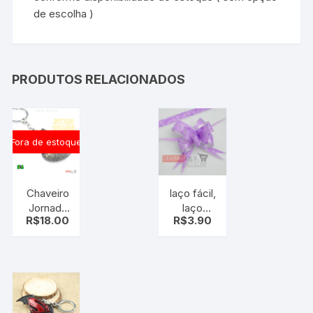
de escolha )
PRODUTOS RELACIONADOS
Fora de estoque
Chaveiro
laço fácil,
Jornada
laço
R$
18.00
R$
3.90
Nas
mágico,
Estrelas
roxo
Nave
coração
Enterprise
pt c/10
Star Trek
uni