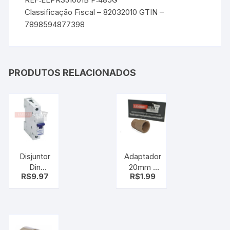
Classificação Fiscal – 82032010 GTIN –
7898594877398
PRODUTOS RELACIONADOS
Disjuntor
Adaptador
Din
20mm x
R$
9.97
R$
1.99
Unipolar B
1/2″ – Cola
32
/ Rosca
Lorenzetti
Externa –
Akros