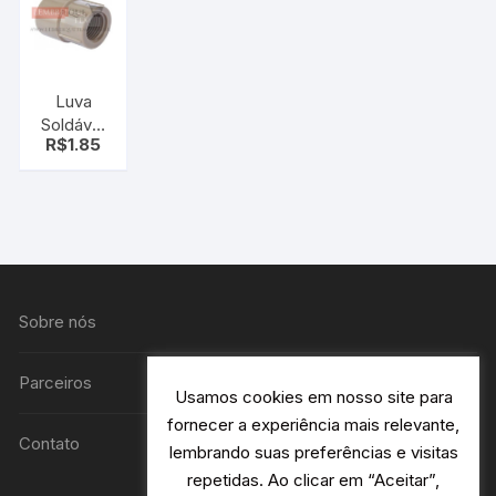
Luva
Soldável
R$
1.85
e
Roscável
3/4 1/2
Krona
Sobre nós
Parceiros
Usamos cookies em nosso site para
fornecer a experiência mais relevante,
Contato
lembrando suas preferências e visitas
repetidas. Ao clicar em “Aceitar”,