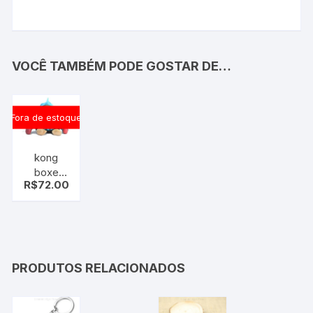
VOCÊ TAMBÉM PODE GOSTAR DE…
Fora de estoque
kong
boxe
R$
72.00
urso de
pelúcia
PRODUTOS RELACIONADOS