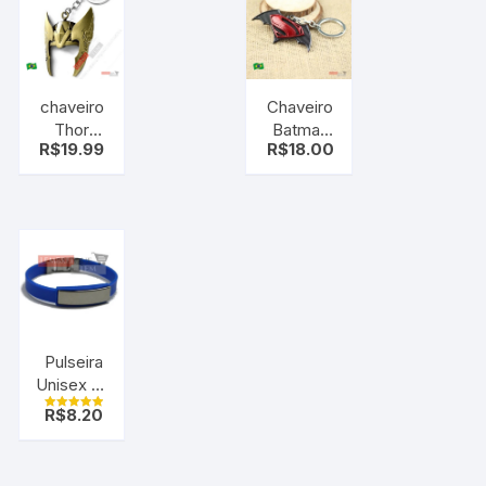
chaveiro
Chaveiro
Thor
Batman
R$
19.99
R$
18.00
marvel
vs
Superman
Pulseira
Unisex de
Silicone
R$
8.20
Avaliação
Azul com
5.00
de 5
Placa de
Metal em