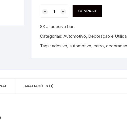
 para Bebês e
cios
COMPRAR
Pequenas
 e Embalagens
SKU:
adesivo bart
e Adesivos
Categorias:
Automotivo
,
Decoração e Utilid
Tags:
adesivo
,
automotivo
,
carro
,
decoraca
NAL
AVALIAÇÕES (1)
a