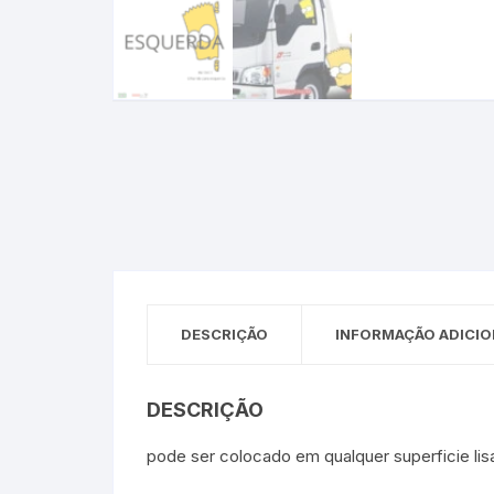
Sex Shop
Brinquedos
Limpeza
Artes e Ofí
Crianças 
Remédio
Segurança
Presentes
SJC
Etiquetas 
chaveiro
DESCRIÇÃO
INFORMAÇÃO ADICIO
DESCRIÇÃO
pode ser colocado em qualquer superficie lis