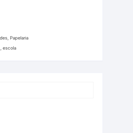
ades
,
Papelaria
o
,
escola