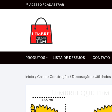
ACESSO / CADASTRAR
PRODUTOS
LISTA DE DESEJOS
CONTATO
Tecnologia
Fone de O
Headsets 
Início
/
Casa e Construção
/
Decoração e Utilidades
Moda, Beleza E Perfumaria
bijuteria
Cabos
Artesanato
Saúde
Pilha. Bater
Artigos para festa
moda
Microfone