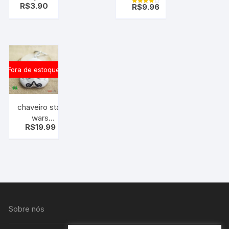
De Metal
R$
3.90
R$
9.96
mágico,
Avaliação
INOXIDÁVEL
4.00
roxo
de 5
coração
pt c/10
uni
Fora de estoque
chaveiro star
wars
R$
19.99
stormtrooper
Sobre nós